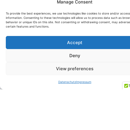
und
Manage Consent
mit der besten
vereinfachen
Praxis
To provide the best experiences, we use technologies like cookies to store and/or acces
information. Consenting to these technologies will allow us to process data such as brow
Wenden
behavior or unique IDs on this site. Not consenting or withdrawing consent, may adverse
Abbilden
Sie Lean-
certain features and functions.
und
Prinzipien
Analysieren
an
Accept
von End-to-
End-
Produktivitätszie
Deny
Workflows
die
Unternehmensf
View preferences
Nutzen Sie
einbetten
Daten und
Datenschutz
Impressum
digitale
Nutzen Sie
Tools, um
Automatisierun
Engpässe
und Analytik
aufzuzeigen
Stärkung der
Bewerten
funktionsüberg
Sie den
Koordination u