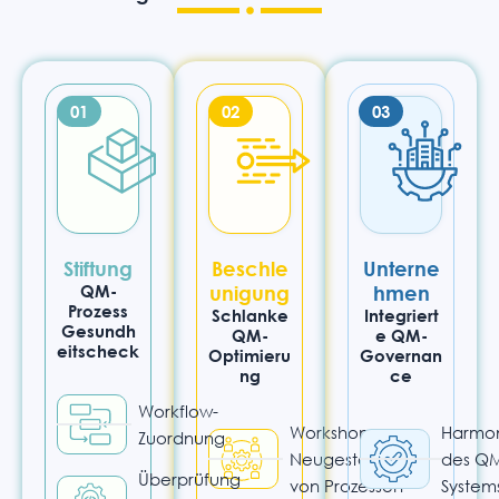
01
02
03
Stiftung
Beschle
Unterne
QM-
unigung
hmen
Prozess
Schlanke
Integriert
Gesundh
QM-
e QM-
eitscheck
Optimieru
Governan
ng
ce
Workflow-
Workshops zur
Harmon
Zuordnung
Neugestaltung
des QM
Überprüfung
von Prozessen
System