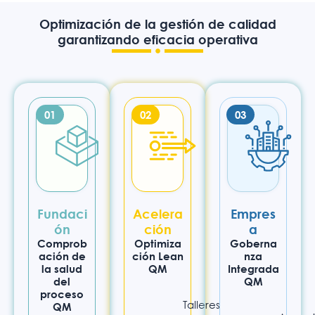
Optimización de la gestión de calidad
garantizando eficacia operativa
01
02
03
Fundaci
Acelera
Empres
ón
ción
a
Comprob
Optimiza
Goberna
ación de
ción Lean
nza
la salud
QM
Integrada
del
QM
proceso
Talleres
QM