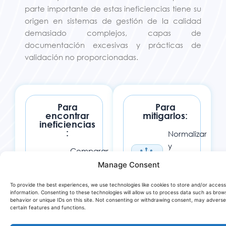
parte importante de estas ineficiencias tiene su
origen en sistemas de gestión de la calidad
demasiado complejos, capas de
documentación excesivas y prácticas de
validación no proporcionadas.
Para
Para
encontrar
mitigarlos:
ineficiencias
:
Normalizar
y
Comparar
simplificar
los
Manage Consent
los
resultados
procesos
To provide the best experiences, we use technologies like cookies to store and/or acces
con las
information. Consenting to these technologies will allow us to process data such as brow
mejores
behavior or unique IDs on this site. Not consenting or withdrawing consent, may adverse
Apply
certain features and functions.
prácticas
Lean